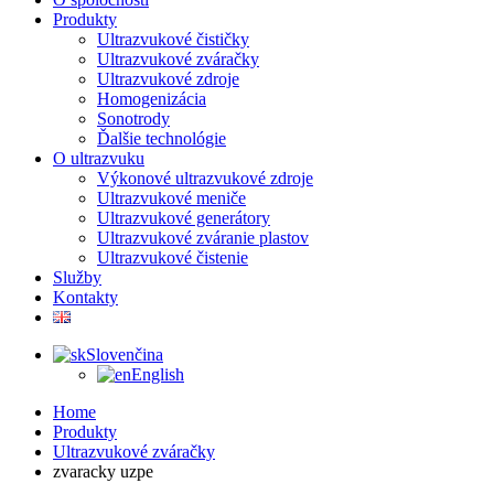
Produkty
Ultrazvukové čističky
Ultrazvukové zváračky
Ultrazvukové zdroje
Homogenizácia
Sonotrody
Ďalšie technológie
O ultrazvuku
Výkonové ultrazvukové zdroje
Ultrazvukové meniče
Ultrazvukové generátory
Ultrazvukové zváranie plastov
Ultrazvukové čistenie
Služby
Kontakty
Slovenčina
English
Home
Produkty
Ultrazvukové zváračky
zvaracky uzpe