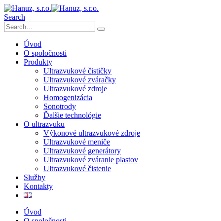
Search
Úvod
O spoločnosti
Produkty
Ultrazvukové čističky
Ultrazvukové zváračky
Ultrazvukové zdroje
Homogenizácia
Sonotrody
Ďalšie technológie
O ultrazvuku
Výkonové ultrazvukové zdroje
Ultrazvukové meniče
Ultrazvukové generátory
Ultrazvukové zváranie plastov
Ultrazvukové čistenie
Služby
Kontakty
Úvod
O spoločnosti