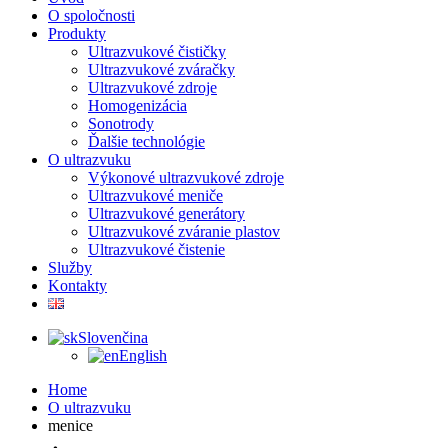
O spoločnosti
Produkty
Ultrazvukové čističky
Ultrazvukové zváračky
Ultrazvukové zdroje
Homogenizácia
Sonotrody
Ďalšie technológie
O ultrazvuku
Výkonové ultrazvukové zdroje
Ultrazvukové meniče
Ultrazvukové generátory
Ultrazvukové zváranie plastov
Ultrazvukové čistenie
Služby
Kontakty
Slovenčina
English
Home
O ultrazvuku
menice