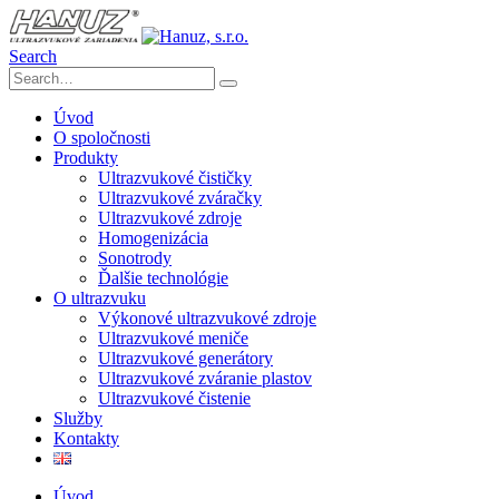
Search
Úvod
O spoločnosti
Produkty
Ultrazvukové čističky
Ultrazvukové zváračky
Ultrazvukové zdroje
Homogenizácia
Sonotrody
Ďalšie technológie
O ultrazvuku
Výkonové ultrazvukové zdroje
Ultrazvukové meniče
Ultrazvukové generátory
Ultrazvukové zváranie plastov
Ultrazvukové čistenie
Služby
Kontakty
Úvod