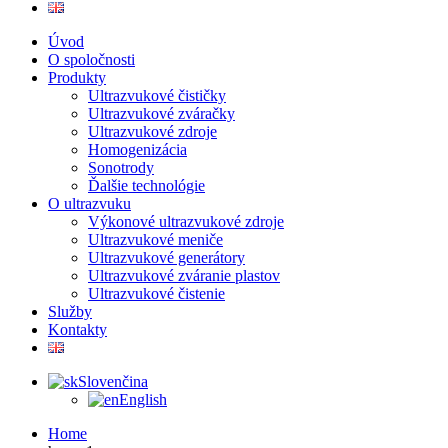
Úvod
O spoločnosti
Produkty
Ultrazvukové čističky
Ultrazvukové zváračky
Ultrazvukové zdroje
Homogenizácia
Sonotrody
Ďalšie technológie
O ultrazvuku
Výkonové ultrazvukové zdroje
Ultrazvukové meniče
Ultrazvukové generátory
Ultrazvukové zváranie plastov
Ultrazvukové čistenie
Služby
Kontakty
Slovenčina
English
Home