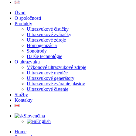
Úvod
O spoločnosti
Produkty
Ultrazvukové čističky
Ultrazvukové zváračky
Ultrazvukové zdroje
Homogenizácia
Sonotrody
Ďalšie technológie
O ultrazvuku
Výkonové ultrazvukové zdroje
Ultrazvukové meniče
Ultrazvukové generátory
Ultrazvukové zváranie plastov
Ultrazvukové čistenie
Služby
Kontakty
Slovenčina
English
Home