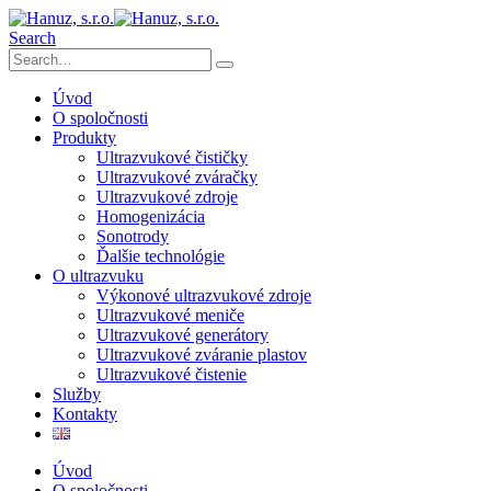
Search
Úvod
O spoločnosti
Produkty
Ultrazvukové čističky
Ultrazvukové zváračky
Ultrazvukové zdroje
Homogenizácia
Sonotrody
Ďalšie technológie
O ultrazvuku
Výkonové ultrazvukové zdroje
Ultrazvukové meniče
Ultrazvukové generátory
Ultrazvukové zváranie plastov
Ultrazvukové čistenie
Služby
Kontakty
Úvod
O spoločnosti