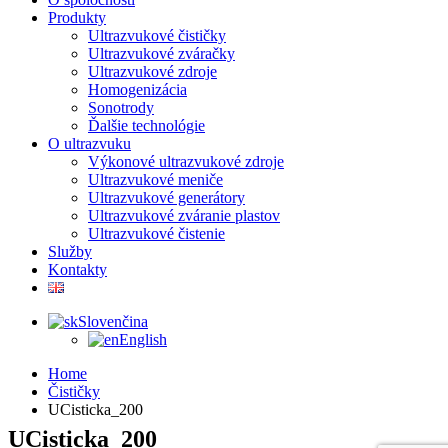
Produkty
Ultrazvukové čističky
Ultrazvukové zváračky
Ultrazvukové zdroje
Homogenizácia
Sonotrody
Ďalšie technológie
O ultrazvuku
Výkonové ultrazvukové zdroje
Ultrazvukové meniče
Ultrazvukové generátory
Ultrazvukové zváranie plastov
Ultrazvukové čistenie
Služby
Kontakty
Slovenčina
English
Home
Čističky
UCisticka_200
UCisticka_200