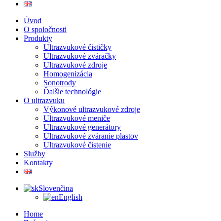
Úvod
O spoločnosti
Produkty
Ultrazvukové čističky
Ultrazvukové zváračky
Ultrazvukové zdroje
Homogenizácia
Sonotrody
Ďalšie technológie
O ultrazvuku
Výkonové ultrazvukové zdroje
Ultrazvukové meniče
Ultrazvukové generátory
Ultrazvukové zváranie plastov
Ultrazvukové čistenie
Služby
Kontakty
Slovenčina
English
Home