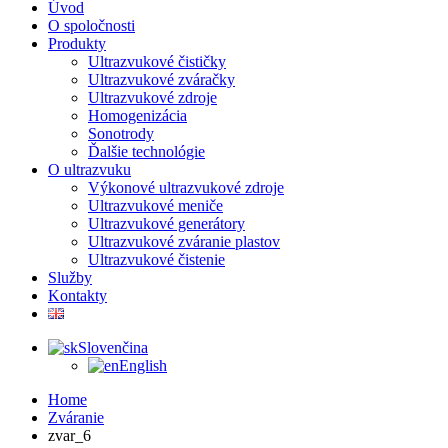
Úvod
O spoločnosti
Produkty
Ultrazvukové čističky
Ultrazvukové zváračky
Ultrazvukové zdroje
Homogenizácia
Sonotrody
Ďalšie technológie
O ultrazvuku
Výkonové ultrazvukové zdroje
Ultrazvukové meniče
Ultrazvukové generátory
Ultrazvukové zváranie plastov
Ultrazvukové čistenie
Služby
Kontakty
Slovenčina
English
Home
Zváranie
zvar_6