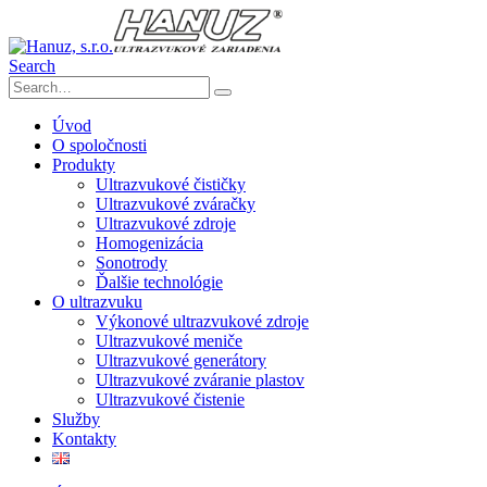
Search
Úvod
O spoločnosti
Produkty
Ultrazvukové čističky
Ultrazvukové zváračky
Ultrazvukové zdroje
Homogenizácia
Sonotrody
Ďalšie technológie
O ultrazvuku
Výkonové ultrazvukové zdroje
Ultrazvukové meniče
Ultrazvukové generátory
Ultrazvukové zváranie plastov
Ultrazvukové čistenie
Služby
Kontakty